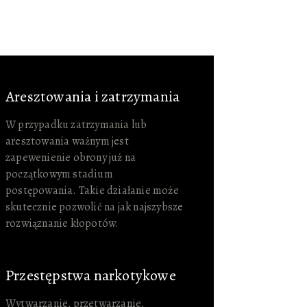
Aresztowania i zatrzymania
W przypadku zatrzymania lub
aresztowania ważnym jest
zapewenienie obrony już na
początkowym stadium
postępowania. Takie działanie może
skutecznie pozwolić na jak najszybsze
rozwiąznanie kłopotów.
Przestępstwa narkotykowe
Wytwarzanie, przetwarzanie,