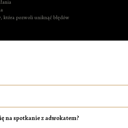
ałania
ia
y, która pozwoli uniknąć błędów
ię na spotkanie z adwokatem?