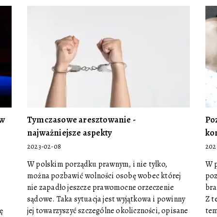
 w
Tymczasowe aresztowanie -
Po
najważniejsze aspekty
ko
2023-02-08
202
W polskim porządku prawnym, i nie tylko,
W p
można pozbawić wolności osobę wobec której
poz
nie zapadło jeszcze prawomocne orzeczenie
bra
sądowe. Taka sytuacja jest wyjątkowa i powinny
Z t
ę
jej towarzyszyć szczególne okoliczności, opisane
tem