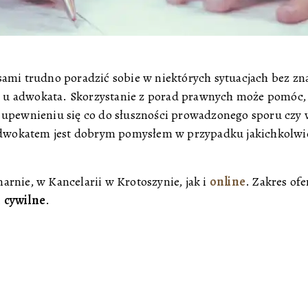
sami trudno poradzić sobie w niektórych sytuacjach bez 
u adwokata. Skorzystanie z porad prawnych może pomóc, 
 upewnieniu się co do słuszności prowadzonego sporu czy
wokatem jest dobrym pomysłem w przypadku jakichkolwiek
rnie, w Kancelarii w Krotoszynie, jak i
online
. Zakres of
i
cywilne
.