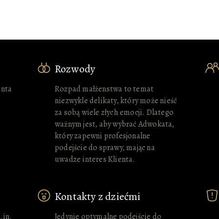
Rozwody
enta
Rozpad małżenstwa to temat
niezwykle delikaty, który może nieść
za sobą wiele złych emocji. Dlatego
ważnym jest, aby wybrać Adwokata,
który zapewni profesjonalne
podejście do sprawy, mając na
uwadze interes Klienta.
Kontakty z dziećmi
.in.
Jedynie optymalne podejście do