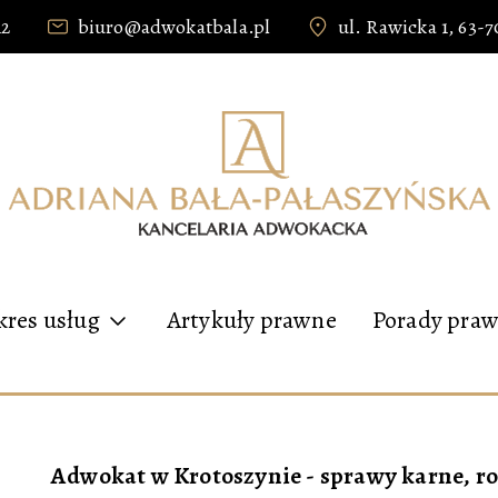
12
biuro@adwokatbala.pl
ul. Rawicka 1, 63-
kres usług
Artykuły prawne
Porady praw
Adwokat w Krotoszynie - sprawy karne, ro