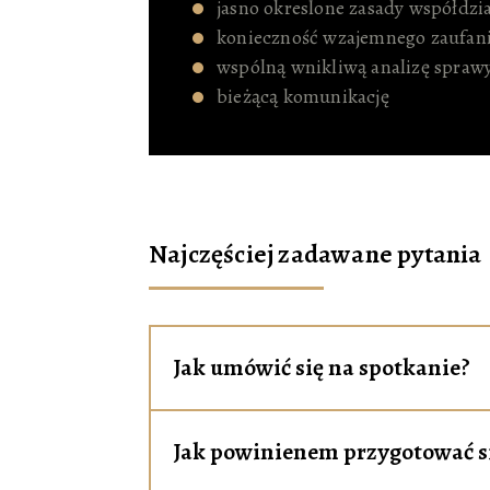
jasno okreslone zasady współdzi
konieczność wzajemnego zaufan
wspólną wnikliwą analizę spraw
bieżącą komunikację
Najczęściej zadawane pytania
Jak umówić się na spotkanie?
Jak powinienem przygotować s