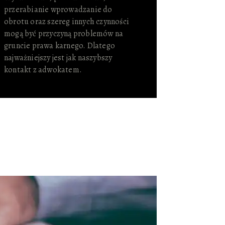
przerabianie wprowadzanie do
obrotu oraz szereg innych czynności
mogą być przyczyną problemów na
gruncie prawa karnego. Dlatego
najważniejszy jest jak naszybszy
kontakt z adwokatem.