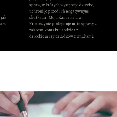
spraw, w których występuje dziecko,
uchroni je przed ich negatywnymi
 jak
skutkami. Moja Kancelaria w
ta w
Krotoszynie podejmuje m.in sprawy z
zakresu kontaktu rodzica z
dzieckiem czy dziadków z wnukami.