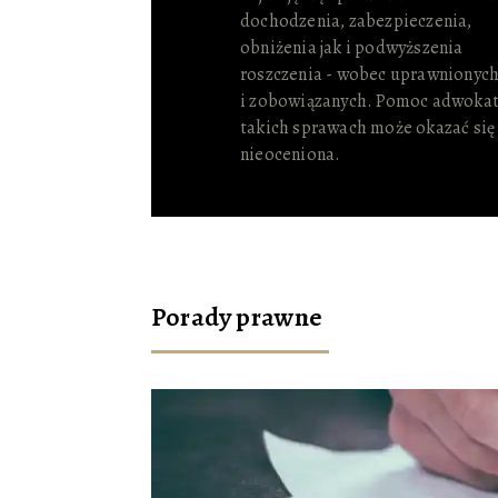
dochodzenia, zabezpieczenia,
obniżenia jak i podwyższenia
roszczenia - wobec uprawnionych
i zobowiązanych. Pomoc adwoka
takich sprawach może okazać się
nieoceniona.
Porady prawne