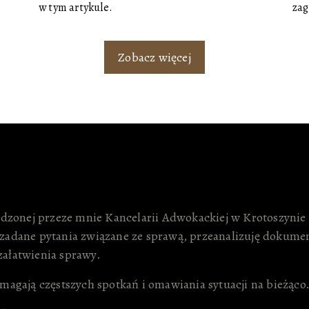
w tym artykule.
zag
Zobacz więcej
dzonej przeze mnie Kancelarii Adwokackiej w Krotoszyni
dane pytania związane ze sprawą, przeanalizuję dokumen
załatwienia sprawy.
gają częstszych spotkań i omawiania sytuacji na bieżąco. 