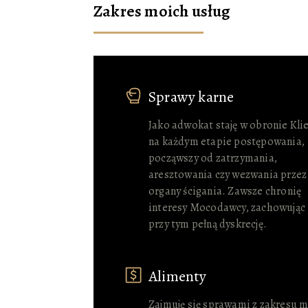
Zakres moich usług
Sprawy karne
Jako adwokat staję w obronie Kli
na każdym etapie postępowania,
począwszy od zatrzymania,
aresztowania czy wezwania przez
organy ścigania. Zawsze chronię
interesy Mocodawcy, zachowując
przy tym pełną dyskrecję.
Alimenty
Zajmuję się sprawami z zakresu m