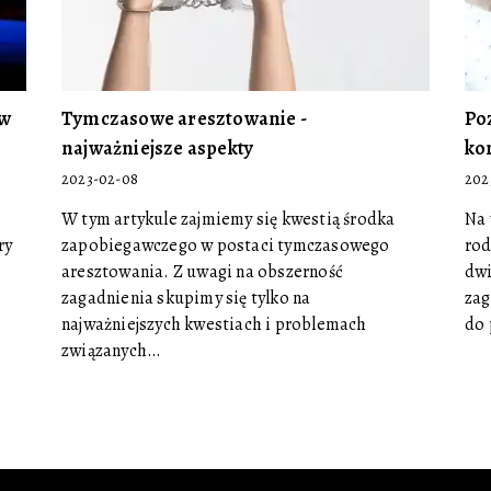
 w
Tymczasowe aresztowanie -
Po
najważniejsze aspekty
ko
2023-02-08
202
W tym artykule zajmiemy się kwestią środka
Na 
ry
zapobiegawczego w postaci tymczasowego
rod
aresztowania. Z uwagi na obszerność
dwi
zagadnienia skupimy się tylko na
zag
najważniejszych kwestiach i problemach
do 
związanych…