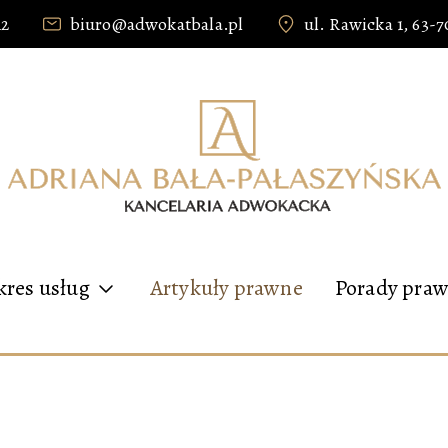
12
biuro@adwokatbala.pl
ul. Rawicka 1, 63-
kres usług
Artykuły prawne
Porady praw